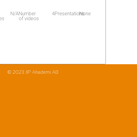
N/A
Number
4
Presentations
None
es
of videos
© 2023 JIP Akademi AB