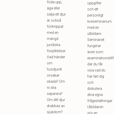
föda upp,
uppgifter
äga eller
och ett
sälja ett djur
personligt
är också
liveseminarium
förknippat
med en
med en
utbildare.
mängd
Seminariet
juridiska
fungerar
förpliktelser.
även som
Vad händer
examinationstillf
om
där du får
husdjuret
visa vad du
orsakar
har lärt dig
skada? Om
och
ni ska
diskutera
separera?
dina egna
Om ditt djur
frågeställningar.
drabbas av
Utbildaren
sjukdom?
gör en