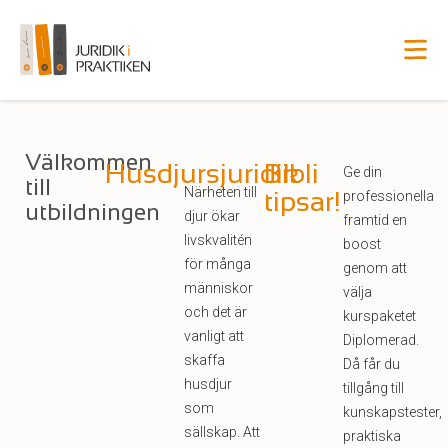
Välkommen
Husdjursjuridik
Bibli
Ge din
till
Närheten till
tipsar!
professionella
utbildningen
djur ökar
framtid en
livskvalitén
boost
för många
genom att
människor
välja
och det är
kurspaketet
vanligt att
Diplomerad.
skaffa
Då får du
husdjur
tillgång till
som
kunskapstester,
sällskap. Att
praktiska