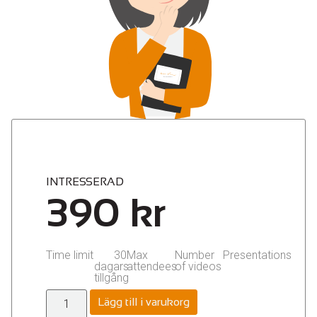
INTRESSERAD
390
kr
Time limit
30
Max
Number
Presentations
dagars
attendees
of videos
tillgång
Lägg till i varukorg