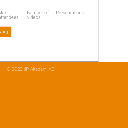
Max
Number of
Presentations
attendees
videos
ukorg
© 2023 JIP Akademi AB