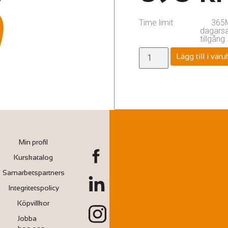
Time limit
365
dagars
tillgång
Lägg till i var
Min profil
Kurskatalog
Samarbetspartners
Integritetspolicy
Köpvillkor
Jobba