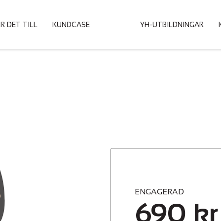
R DET TILL
KUNDCASE
HOME
YH-UTBILDNINGAR
ENGAGERAD
690
kr