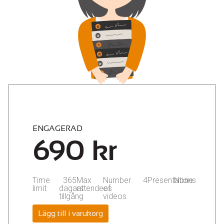
ENGAGERAD
690
kr
Time
365
Max
Number
4
Presentations
None
limit
dagars
attendees
of
tillgång
videos
Lägg till i varukorg