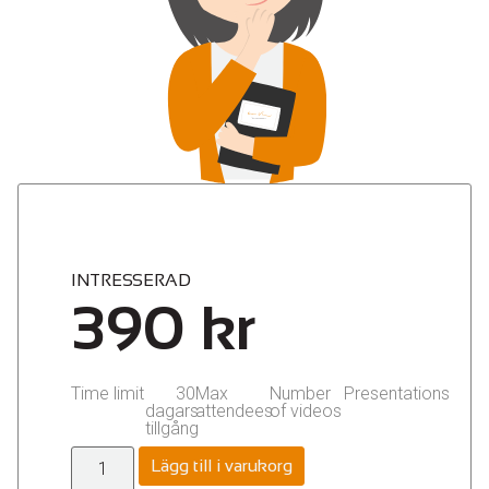
INTRESSERAD
390
kr
Time limit
30
Max
Number
Presentations
dagars
attendees
of videos
tillgång
Lägg till i varukorg