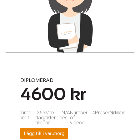
DIPLOMERAD
4600
kr
Time
365
Max
N/A
Number
4
Presentations
None
limit
dagars
attendees
of
tillgång
videos
Lägg till i varukorg