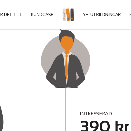
R DET TILL
KUNDCASE
HOME
YH-UTBILDNINGAR
INTRESSERAD
390
kr