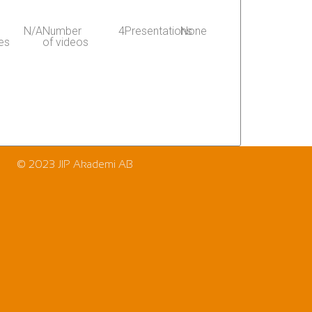
N/A
Number
4
Presentations
None
es
of videos
© 2023 JIP Akademi AB