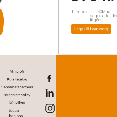
Time limit
30
Max
dagars
attende
tillgång
Lägg till i varukorg
Min profil
Kurskatalog
Samarbetspartners
Integritetspolicy
Köpvillkor
Jobba
hos oss