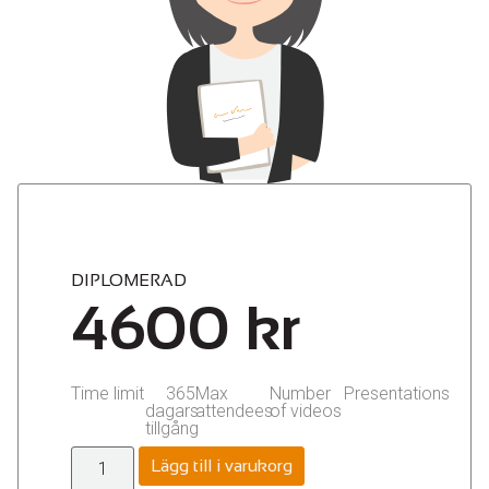
DIPLOMERAD
4600
kr
Time limit
365
Max
Number
Presentations
dagars
attendees
of videos
tillgång
Lägg till i varukorg