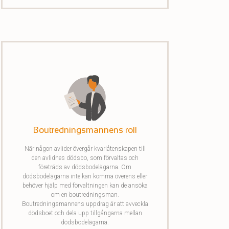
och skulder hos respektive part.
Boutredningsmannens roll
När någon avlider övergår kvarlåtenskapen till
den avlidnes dödsbo, som förvaltas och
företräds av dödsbodelägarna. Om
dödsbodelägarna inte kan komma överens eller
behöver hjälp med förvaltningen kan de ansöka
om en boutredningsman.
Boutredningsmannens uppdrag är att avveckla
dödsboet och dela upp tillgångarna mellan
dödsbodelägarna.