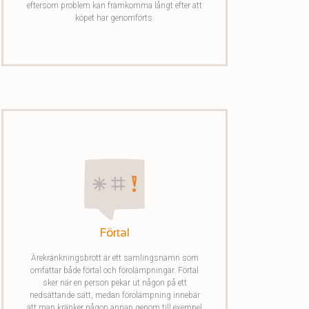
eftersom problem kan framkomma långt efter att
köpet har genomförts.
Förtal
Ärekränkningsbrott är ett samlingsnamn som
omfattar både förtal och förolämpningar. Förtal
sker när en person pekar ut någon på ett
nedsättande sätt, medan förolämpning innebär
att man kränker någon annan genom till exempel