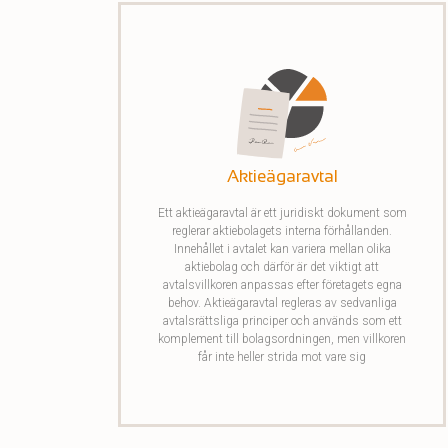
Aktieägaravtal
Ett aktieägaravtal är ett juridiskt dokument som
reglerar aktiebolagets interna förhållanden.
Innehållet i avtalet kan variera mellan olika
aktiebolag och därför är det viktigt att
avtalsvillkoren anpassas efter företagets egna
behov. Aktieägaravtal regleras av sedvanliga
avtalsrättsliga principer och används som ett
komplement till bolagsordningen, men villkoren
får inte heller strida mot vare sig
Aktiebolagslagen eller Avtalslagen.