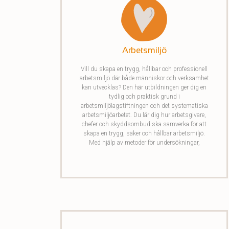
Arbetsmiljö
Vill du skapa en trygg, hållbar och professionell
arbetsmiljö där både människor och verksamhet
kan utvecklas? Den här utbildningen ger dig en
tydlig och praktisk grund i
arbetsmiljölagstiftningen och det systematiska
arbetsmiljöarbetet. Du lär dig hur arbetsgivare,
chefer och skyddsombud ska samverka för att
skapa en trygg, säker och hållbar arbetsmiljö.
Med hjälp av metoder för undersökningar,
riskbedömningar, handlingsplaner och
uppföljning får du verktygen att arbeta
förebyggande och professionellt. Utbildningen
ger även vägledning i hantering av tillbud,
arbetsskador, kränkande särbehandling och
arbetsanpassning. Genom att förstå både
juridiken och det praktiska arbetssättet får du
goda förutsättningar för att skapa en säker och
hållbar arbetsmiljö i din organisation.