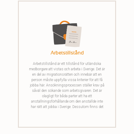
Arbetstillstånd
Arbetstillstånd är ett tillstånd för utländska
medborgare att vistas och arbeta i Sverige. Det är
en del av migrationsrätten och innebär att en
person måste uppfylla vissa kriterier för att få
jobba här. Ansökningsprocessen ställer krav på
såväl den sökande som arbetsgivaren. Det är
olagligt för båda parter att ha ett
anställningsförhållande om den anställde inte
har rätt att jobba i Sverige. Dessutom finns det
många undantag från kravet på arbetstillstånd
som kan vara svåra att navigera i.