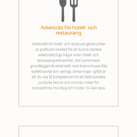
Arbetsrätt för hotell- och
restaurang
Arbetsrätt för hotell- och restaurangbranschen
är praktiskt inriktad för att kunna hantera
arbetsrättsliga frågor inom hotell- och
restaurangverksamhet. Den kombinerar
grundläggande arbetsrätt med branschspecifika
kollektivavtal och vanliga utmaningar. Syftet är
att du ska få kompetenser för att fatta korrekta
juridiska beslut och minska risken för
kostsamma misstag och tvister. Du kan läsa
om anställningsformer, anställningsavtal,
uppsägning, omplaceringar och arbetsgivarens
skyldigheter enligt LAS. Utbildningen behandlar
även det viktigaste innehållet ur kollektivavtalet
Gröna Riksen, MBL-förhandlingar,
arbetstidsregler och ledighetslagstiftning.