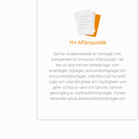
YH Affärsjuridik
Det här studiematerialet är framtaget som
komplement till YH-kursen Affärsjuridik. Här
kan du läsa mer om centrala lagar som
avtalslagen, köplagen, konsumentköplagen och
konsumenttjänstlagen, med fokus på hur avtal
ingås och vilka rättigheter och skyldigheter som
gäller vid köp av varor och tjänster, samt en
genomgång av marknadsföringsregler. Kursen
behandlar också dataskyddsförordningen och
dess krav på säker och ansvarsfull hantering av
personuppgifter, liksom lagen om offentlig
upphandling. Avslutningsvis ges en översikt av
resejuridiken, som reglerar konsumentskydd vid
bokning av researrangemang.