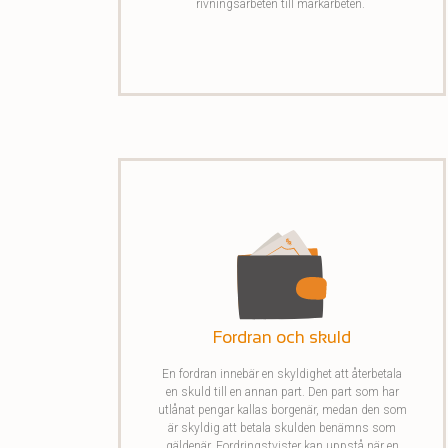
rivningsarbeten till markarbeten.
Fordran och skuld
En fordran innebär en skyldighet att återbetala
en skuld till en annan part. Den part som har
utlånat pengar kallas borgenär, medan den som
är skyldig att betala skulden benämns som
gäldenär. Fordringstvister kan uppstå när en