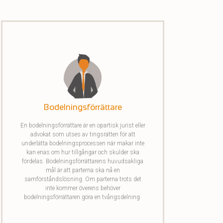
Bodelningsförrättare
En bodelningsförrättare är en opartisk jurist eller
advokat som utses av tingsrätten för att
underlätta bodelningsprocessen när makar inte
kan enas om hur tillgångar och skulder ska
fördelas. Bodelningsförrättarens huvudsakliga
mål är att parterna ska nå en
samförståndslösning. Om parterna trots det
inte kommer överens behöver
bodelningsförrättaren göra en tvångsdelning.
Det innebär att bodelningsförrättaren beslutar
om fördelningen efter att ha sett över tillgångar