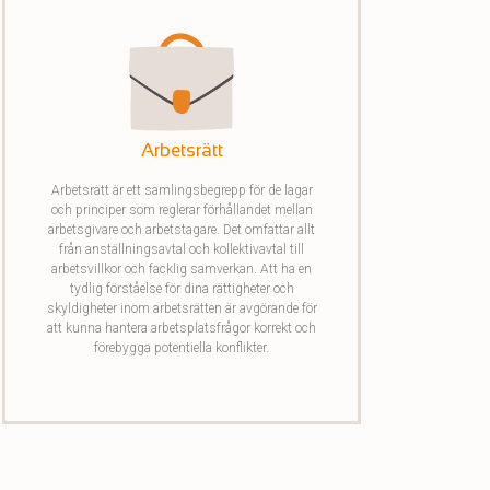
samt vilka former av ekonomiskt skydd som
finns för resenären – bland annat genom
resegarantilagen och olika försäkringslösningar.
Arbetsrätt
Arbetsrätt är ett samlingsbegrepp för de lagar
och principer som reglerar förhållandet mellan
arbetsgivare och arbetstagare. Det omfattar allt
från anställningsavtal och kollektivavtal till
arbetsvillkor och facklig samverkan. Att ha en
tydlig förståelse för dina rättigheter och
skyldigheter inom arbetsrätten är avgörande för
att kunna hantera arbetsplatsfrågor korrekt och
förebygga potentiella konflikter.