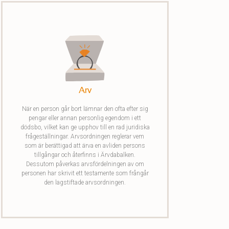
Arv
När en person går bort lämnar den ofta efter sig
pengar eller annan personlig egendom i ett
dödsbo, vilket kan ge upphov till en rad juridiska
frågeställningar. Arvsordningen reglerar vem
som är berättigad att ärva en avliden persons
tillgångar och återfinns i Ärvdabalken.
Dessutom påverkas arvsfördelningen av om
personen har skrivit ett testamente som frångår
den lagstiftade arvsordningen.