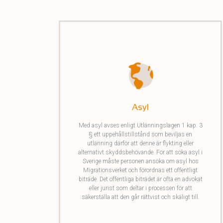
Asyl
Med asyl avses enligt Utlänningslagen 1 kap. 3
§ ett uppehållstillstånd som beviljas en
utlänning därför att denne är flykting eller
alternativt skyddsbehövande. För att söka asyl i
Sverige måste personen ansöka om asyl hos
Migrationsverket
och förordnas ett offentligt
biträde.
Det offentliga biträdet är ofta en advokat
eller jurist som deltar i processen för att
säkerställa att den går rättvist och skäligt til
l.