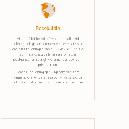
Resejuridik
Vill du få bättre koll på vad som gäller vid
bokning och genomförande av paketresor? Med
den här utbildningen kan du utvecklas juridiskt
som resekonsult eller annan roll inom
resebranschen i övrigt – eller när du reser som
privatperson.
I denna utbildning går vi igenom vad som
kännetecknar en paketresa och vilka särskilda
regler som gäller. Du får kunskap om resenärens
och arrangörens respektive rättigheter och
skyldigheter inför och under resan, samt om hur
paketresor skiljer sig från sammanlänkade
researrangemang (SRA). Vi behandlar även vad
ett paketreseavtal bör innehålla enligt etablerad
branschpraxis. Vidare berör vi hur yttre
omvärldsfaktorer kan påverka en paketresa,
Utrikesdepartementets roll i sådana situationer,