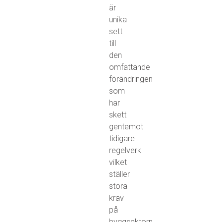
är
unika
sett
till
den
omfattande
förändringen
som
har
skett
gentemot
tidigare
regelverk
vilket
ställer
stora
krav
på
byggsektorn