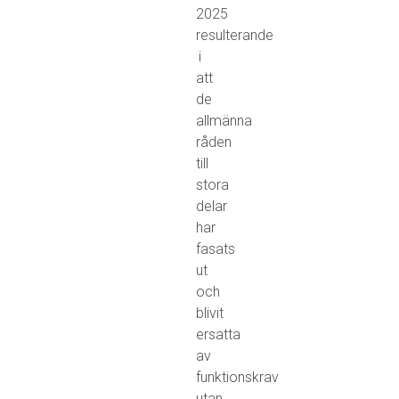
2025
resulterande
i
att
de
allmänna
råden
till
stora
delar
har
fasats
ut
och
blivit
ersatta
av
funktionskrav
utan