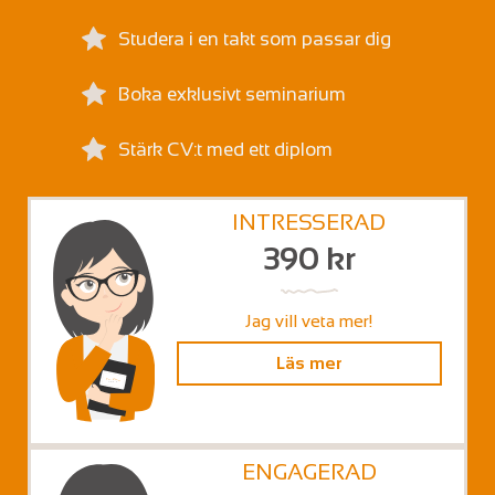
Studera i en takt som passar dig
Boka exklusivt seminarium
Stärk CV:t med ett diplom
INTRESSERAD
390 kr
Jag vill veta mer!
Läs mer
ENGAGERAD