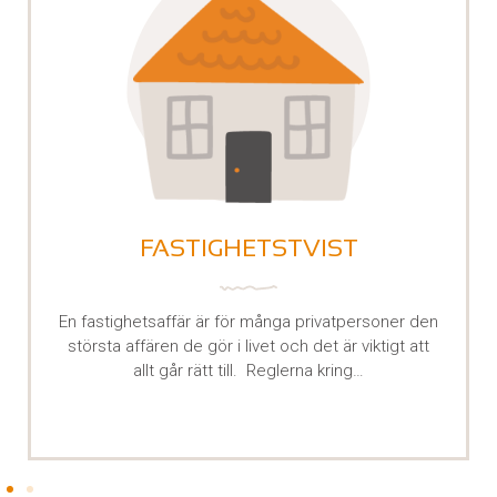
ENTREPRENADRÄTT
Entreprenadavtal är en kontraktsform som är
vanlig inom byggbranschen och reglerar
förhållandet mellan en beställare och en bygg…