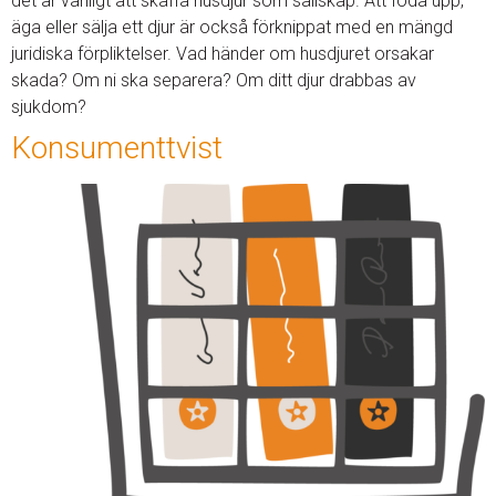
det är vanligt att skaffa husdjur som sällskap. Att föda upp,
äga eller sälja ett djur är också förknippat med en mängd
juridiska förpliktelser. Vad händer om husdjuret orsakar
skada? Om ni ska separera? Om ditt djur drabbas av
sjukdom?
Konsumenttvist